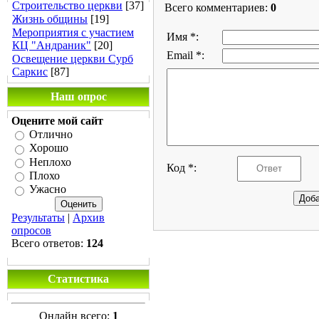
Строительство церкви
[37]
Всего комментариев
:
0
Жизнь общины
[19]
Мероприятия с участием
Имя *:
КЦ "Андраник"
[20]
Email *:
Освещение церкви Сурб
Саркис
[87]
Наш опрос
Оцените мой сайт
Отлично
Хорошо
Неплохо
Код *:
Плохо
Ужасно
Результаты
|
Архив
опросов
Всего ответов:
124
Статистика
Онлайн всего:
1