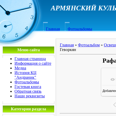
АРМЯНСКИЙ КУЛЬ
Главная
Фотоальбомы
Главная
»
Фотоальбом
»
Освещ
Геворкян
Меню сайта
Главная страница
Рафа
Информация о сайте
Медиа
История КЦ
"Андраник"
Фотоальбомы
Гостевая книга
Обратная связь
Добавле
1
Наши реквизиты
Категории раздела