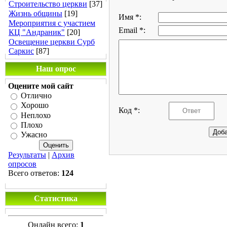
Строительство церкви
[37]
Жизнь общины
[19]
Имя *:
Мероприятия с участием
Email *:
КЦ "Андраник"
[20]
Освещение церкви Сурб
Саркис
[87]
Наш опрос
Оцените мой сайт
Отлично
Хорошо
Код *:
Неплохо
Плохо
Ужасно
Результаты
|
Архив
опросов
Всего ответов:
124
Статистика
Онлайн всего:
1