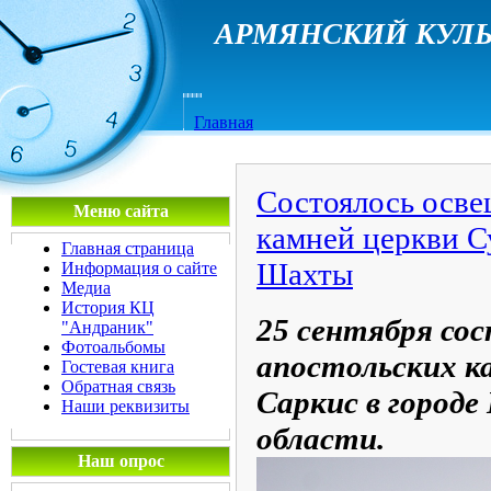
АРМЯНСКИЙ КУЛЬ
Главная
Состоялось осве
Меню сайта
камней церкви С
Главная страница
Шахты
Информация о сайте
Медиа
История КЦ
25 сентября со
"Андраник"
Фотоальбомы
апостольских к
Гостевая книга
Обратная связь
Саркис в город
Наши реквизиты
области.
Наш опрос