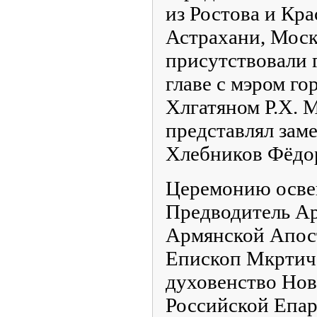
из Ростова и Кра
Астрахани, Моск
присутствовали 
главе с мэром г
Хлгатяном Р.Х. 
представлял зам
Хлебников Фёдо
Церемонию осве
Предводитель А
Армянской Апос
Епископ Мкртич
духовенство Нов
Российской Епа