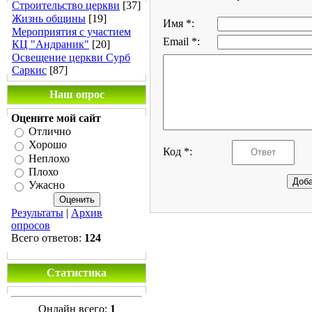
Строительство церкви
[37]
Жизнь общины
[19]
Имя *:
Мероприятия с участием
Email *:
КЦ "Андраник"
[20]
Освещение церкви Сурб
Саркис
[87]
Наш опрос
Оцените мой сайт
Отлично
Хорошо
Код *:
Неплохо
Плохо
Ужасно
Результаты
|
Архив
опросов
Всего ответов:
124
Статистика
Онлайн всего:
1