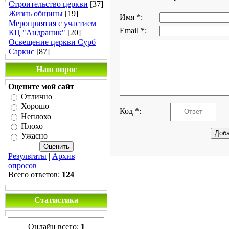
Строительство церкви
[37]
Жизнь общины
[19]
Имя *:
Мероприятия с участием
Email *:
КЦ "Андраник"
[20]
Освещение церкви Сурб
Саркис
[87]
Наш опрос
Оцените мой сайт
Отлично
Хорошо
Код *:
Неплохо
Плохо
Ужасно
Результаты
|
Архив
опросов
Всего ответов:
124
Статистика
Онлайн всего:
1