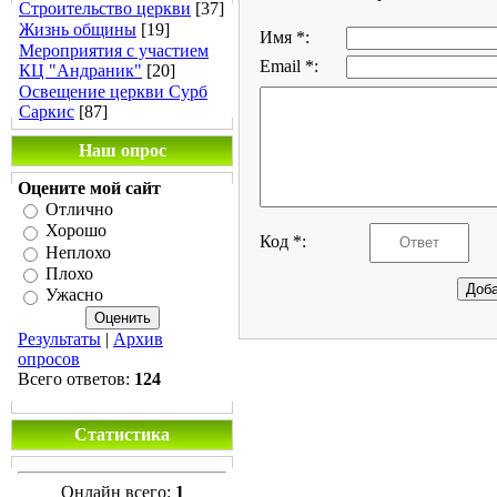
Строительство церкви
[37]
Жизнь общины
[19]
Имя *:
Мероприятия с участием
Email *:
КЦ "Андраник"
[20]
Освещение церкви Сурб
Саркис
[87]
Наш опрос
Оцените мой сайт
Отлично
Хорошо
Код *:
Неплохо
Плохо
Ужасно
Результаты
|
Архив
опросов
Всего ответов:
124
Статистика
Онлайн всего:
1