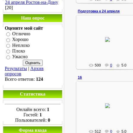
24 апреля Ростов-на-Дону
[20]
Подготовка к 24 апреля
Наш опрос
Оцените мой сайт
20.09.2010
Отлично
Февраль, первое собрание...
Хорошо
протокол о намерениях
Неплохо
Admin
Плохо
Ужасно
500
0
5.0
Результаты
|
Архив
опросов
16
Всего ответов:
124
Статистика
27.08.2010
Онлайн всего:
1
Admin
Гостей:
1
Пользователей:
0
Форма входа
512
0
5.0