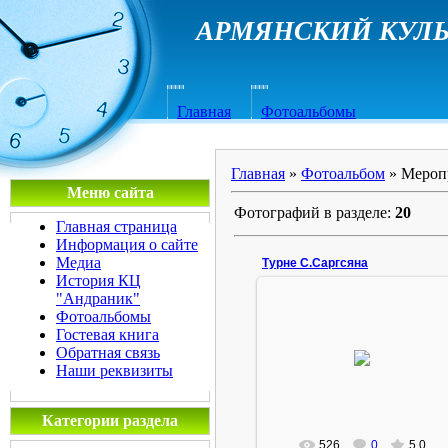
АРМЯНСКИЙ КУЛЬ
Главная
Фотоальбомы
Главная
»
Фотоальбом
» Мероп
Меню сайта
Фотографий в разделе
:
20
Главная страница
Информация о сайте
Медиа
Турне С.Саргсяна
История КЦ
"Андраник"
Фотоальбомы
Гостевая книга
20.09.2010
Обратная связь
Ростов на Дону
Наши реквизиты
Admin
Категории раздела
526
0
5.0