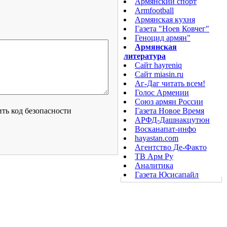
Армянский спорт
Armfootball
Армянская кухня
Газета "Ноев Ковчег"
Геноцид армян"
Армянская
литература
Сайт hayreniq
Сайт miasin.ru
Аг-Даг читать всем!
Голос Армении
Союз армян России
Газета Новое Время
АРФД-Дашнакцутюн
Восканапат-инфо
hayastan.com
Агентство Де-Факто
ТВ Арм Ру
Аналитика
Газета Юсисапайл