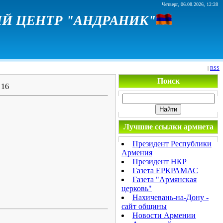
Четверг, 06.08.2026, 12:28
Й ЦЕНТР "АНДРАНИК"
|
RSS
Поиск
 16
Лучшие ссылки армнета
Президент Республики
Армения
Президент НКР
Газета ЕРКРАМАС
Газета "Армянская
церковь"
Нахичевань-на-Дону -
сайт общины
Новости Армении