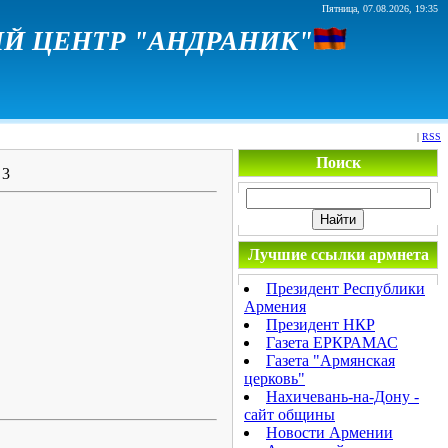
Пятница, 07.08.2026, 19:35
Й ЦЕНТР "АНДРАНИК"
|
RSS
Поиск
 3
Лучшие ссылки армнета
Президент Республики
Армения
Президент НКР
Газета ЕРКРАМАС
Газета "Армянская
церковь"
Нахичевань-на-Дону -
сайт общины
Новости Армении