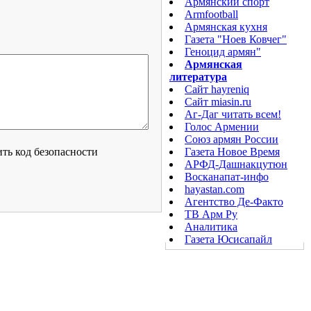
Армянский спорт
Armfootball
Армянская кухня
Газета "Ноев Ковчег"
Геноцид армян"
Армянская
литература
Сайт hayreniq
Сайт miasin.ru
Аг-Даг читать всем!
Голос Армении
Союз армян России
Газета Новое Время
АРФД-Дашнакцутюн
Восканапат-инфо
hayastan.com
Агентство Де-Факто
ТВ Арм Ру
Аналитика
Газета Юсисапайл