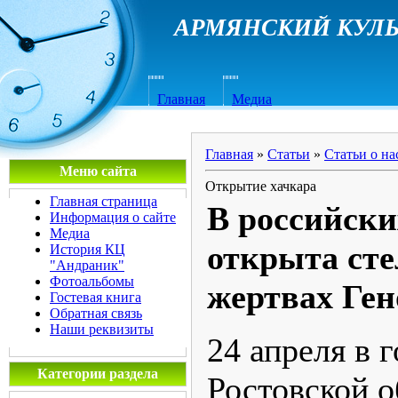
АРМЯНСКИЙ КУЛЬ
Главная
Медиа
Главная
»
Статьи
»
Статьи о на
Меню сайта
Открытие хачкара
Главная страница
В российск
Информация о сайте
Медиа
открыта сте
История КЦ
"Андраник"
Фотоальбомы
жертвах Ге
Гостевая книга
Обратная связь
Наши реквизиты
24 апреля в 
Категории раздела
Ростовской 