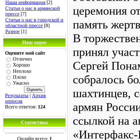
Наша информация
[2]
церемония о
Статьи о нас в армянской
прессе
[7]
Статьи о нас в городской и
память жертв
областной прессе
[8]
Разное
[1]
В торжестве
Наш опрос
принял участ
Оцените мой сайт
Отлично
Сергей Пона
Хорошо
Неплохо
собралось бо
Плохо
Ужасно
шахтинцев, с
Результаты
|
Архив
опросов
армян Росси
Всего ответов:
124
ссылкой на а
Статистика
«Интерфакс
Онлайн всего:
1