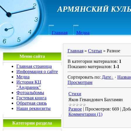
АРМЯНСКИЙ КУЛЬ
Главная
Медиа
Главная
»
Статьи
» Разное
Меню сайта
В категории материалов
:
1
Главная страница
Показано материалов
:
1-1
Информация о сайте
Медиа
Сортировать по
:
Дате
·
Назва
История КЦ
Просмотрам
"Андраник"
Фотоальбомы
Стихи
Гостевая книга
Яков Гевандович Бахтамян
Обратная связь
Наши реквизиты
Разное
|
Просмотров:
669
|
Доб
Комментарии (1)
Категории раздела