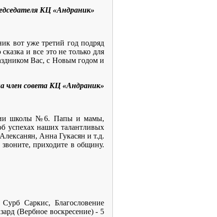
едседателя КЦ «Андраник»
ик вот уже третий год подряд
казка и все это не только для
раздником Вас, с Новым годом и
а член совета КЦ «Андраник»
ении школы №6. Папы и мамы,
об успехах наших талантливых
Алексанян, Анна Гукасян и т.д.
звоните, приходите в общину.
 Сурб Саркис, Благословение
зард (Вербное воскресение) - 5