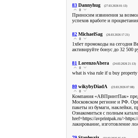
83
Dannyhug
(27.03.2026 01:13)
0
Приносим извинения за возмо
успехов вработе и процветания?
82
MichaelSag
(26.03.2026 17:21)
0
1хбет промокоды на сегодня Вв
активируйте бонус до 32 500 
81
LorenzoAbera
(24.03.2026 21:13)
0
what is visa rule if u buy propert
80
wikybyDiadA
(23.03.2026 07:08)
0
Компания «АВПринтПак» предл
Московском регионе и РФ. Орг
пакеты из бумаги, наклейки, 
Ознакомиться с полным катало
href=https://avprintpak.ru/>ht
лакирование, изготовление ло
79
Stanleyriz