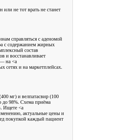
н или не тот врать не станет
нам справляться с аденомой
оа с содержанием жирных
омплексный состав
ов и восстанавливает
 — на <a
чных сетях и на маркетплейсах.
00 мг) и велпатасвир (100
ью до 98%. Схема приёма
в. Ищете <a
применению, актуальные цены и
ред покупкой каждый пациент