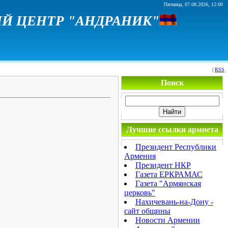
Пятница, 07.08.2026, 12:00
Й ЦЕНТР "АНДРАНИК"
|
RSS
Поиск
Лучшие ссылки армнета
Президент Республики
Армения
Президент НКР
Газета ЕРКРАМАС
Газета "Армянская
церковь"
Нахичевань-на-Дону -
сайт общины
Новости Армении