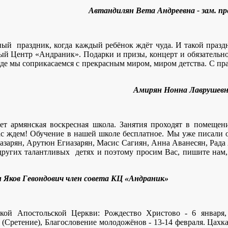
Автандилян Вета Андреевна - зам. пр
ый праздник, когда каждый ребёнок ждёт чуда. И такой праздн
й Центр «Андраник». Подарки и призы, концерт и обязательно с
 где мы соприкасаемся с прекрасным миром, миром детства. С п
Амирян Нонна Лаврушевн
ует армянская воскресная школа. Занятия проходят в помещ
ас ждем! Обучение в нашей школе бесплатное. Мы уже писали 
азарян, Арутюн Егиазарян, Масис Сагиян, Анна Аванесян, Рада 
других талантливых детях и поэтому просим Вас, пишите нам, 
дович член совета КЦ «Андраник»
ой Апостольской Церкви: Рождество Христово - 6 января,
 (Сретение), Благословение молодожёнов - 13-14 февраля. Цахка