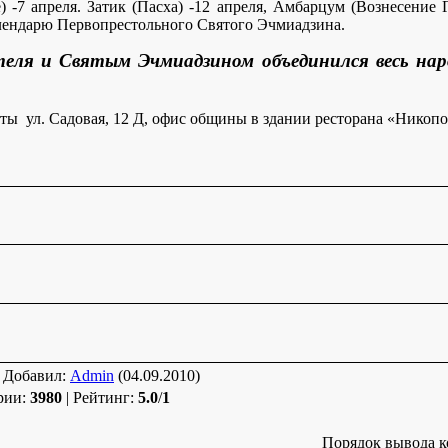
) -7 апреля. Затик (Пасха) -12 апреля, Амбарцум (Вознесение 
лендарю Первопрестольного Святого Эчмиадзина.
еля и Святым Эчмиадзином объединился весь нар
 ул. Садовая, 12 Д, офис общины в здании ресторана «Никопо
|
Добавил
:
Admin
(04.09.2010)
рии
:
3980
|
Рейтинг
:
5.0
/
1
Порядок вывода к