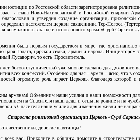
ении юстиции по Ростовской области зарегистрирована религиоз
Езрас - глава Ново-Нахичеванской и Российской епархии Арм
благословил и утвердил создание организации, приходской 
и определил настоятелем церкви священника Тер-Погоса (Терте
ная возможность закладки основ нового храма «Сурб Саркис» - 
Армения была первым государством в мире, где христианство
ю царя Трдата, царской семьи, армии и народа. Инициатором 
нный Лусаворич, то есть Просветитель.
х лет богоотступничества) уже многое сделано для духовного 
тия всех конфессий. Особенно для нас – армян – ясно, что в с
нностей огромную роль играет Церковь, благодаря которой и
ким армянам! Объединим наши усилия и наши возможности для 
упованием на Спасителя наши деды и отцы на родине и на чужби
 верой в Спасителя наши усилия для изменения жизни не напрас
Староста религиозной организации Церковь «Сурб Сарки
енники, дорогие шахтинцы!
я всех вас! Приходите в общину, помогите в строительстве ц