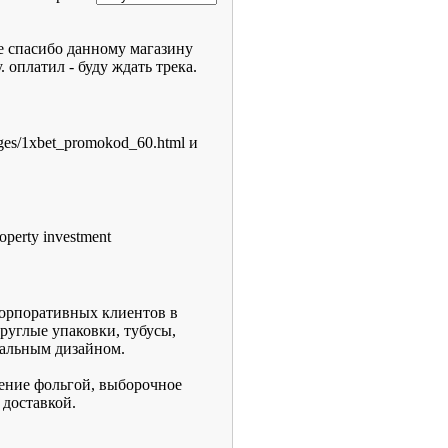
 спасибо данному магазину
 оплатил - буду ждать трека.
ges/1xbet_promokod_60.html и
roperty investment
орпоративных клиентов в
руглые упаковки, тубусы,
кальным дизайном.
иснение фольгой, выборочное
 доставкой.