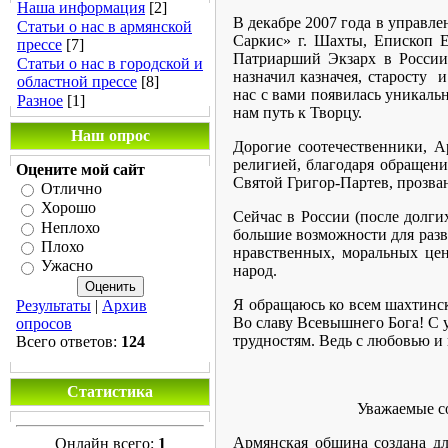
Наша информация
[2]
В декабре 2007 года в управл
Статьи о нас в армянской
Саркис» г. Шахты, Епископ 
прессе
[7]
Патриарший Экзарх в России 
Статьи о нас в городской и
назначил казначея, старосту 
областной прессе
[8]
нас с вами появилась уникаль
Разное
[1]
нам путь к Творцу.
Наш опрос
Дорогие соотечественники, 
религией, благодаря обращени
Оцените мой сайт
Святой Григор-Партев, прозва
Отлично
Хорошо
Сейчас в России (после долги
Неплохо
большие возможности для разви
Плохо
нравственных, моральных це
Ужасно
народ.
Я обращаюсь ко всем шахтинс
Результаты
|
Архив
Во славу Всевышнего Бога! С 
опросов
трудностям. Ведь с любовью и
Всего ответов:
124
Статистика
Уважаемые соотечеств
Армянская община создана дл
Онлайн всего:
1