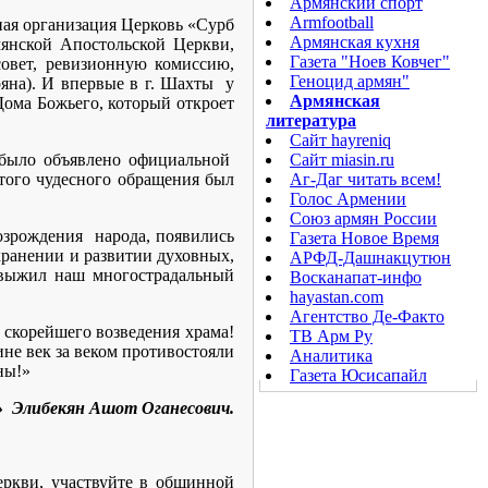
Армянский спорт
Armfootball
ная организация Церковь «Сурб
Армянская кухня
янской Апостольской Церкви,
Газета "Ноев Ковчег"
совет, ревизионную комиссию,
Геноцид армян"
ряна). И впервые в г. Шахты у
Армянская
Дома Божьего, который откроет
литература
Сайт hayreniq
 было объявлено официальной
Сайт miasin.ru
этого чудесного обращения был
Аг-Даг читать всем!
Голос Армении
Союз армян России
возрождения народа, появились
Газета Новое Время
охранении и развитии духовных,
АРФД-Дашнакцутюн
 выжил наш многострадальный
Восканапат-инфо
hayastan.com
Агентство Де-Факто
скорейшего возведения храма!
ТВ Арм Ру
не век за веком противостояли
Аналитика
ны!»
Газета Юсисапайл
с» Элибекян Ашот Оганесович
.
еркви, участвуйте в общинной