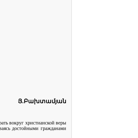
Յ
.
Բախտամյան
рать вокруг христианской веры
аваясь достойными гражданами