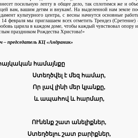
внесет посильную лепту в общее дело, так сплотимся же и объ
рицей вам, вашим детям и внукам!. На выделенной нам земле по
дамент культурного центра, с весны начнутся основные работ
 14 февраля мы приглашаем всех отметить Трендез (Сретение)
юбовь царила в каждом доме, чтобы каждый чувствовал опору и
тлым праздником Рождества Христова!»
ч – председатель КЦ «Андраник»
հայկական համայնքը
Ստեղծվել է մեզ համար,
Որ լավ լինի մեր կյանքը,
և ապահով և հարմար,
ՈՒնենք շատ անելիքներ,
Ստեղծելու շատ բարիքներ,