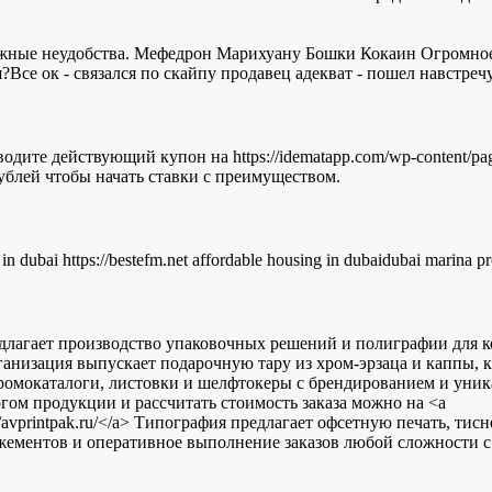
жные неудобства. Мефедрон Марихуану Бошки Кокаин Огромное
Все ок - связался по скайпу продавец адекват - пошел навстречу.
одите действующий купон на https://idematapp.com/wp-content/pa
рублей чтобы начать ставки с преимуществом.
y in dubai https://bestefm.net affordable housing in dubaidubai marina p
агает производство упаковочных решений и полиграфии для к
анизация выпускает подарочную тару из хром-эрзаца и каппы, к
промокаталоги, листовки и шелфтокеры с брендированием и уни
гом продукции и рассчитать стоимость заказа можно на <a
tps://avprintpak.ru/</a> Типография предлагает офсетную печать, т
жементов и оперативное выполнение заказов любой сложности с