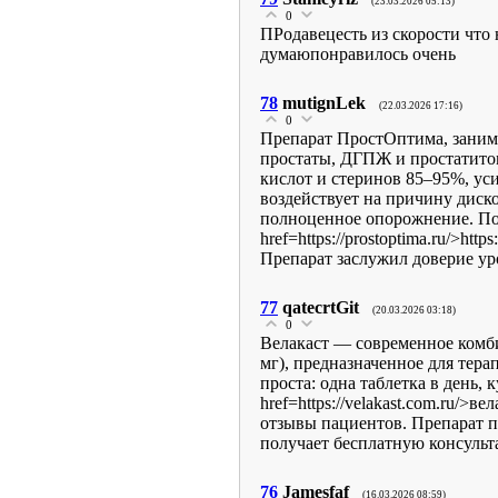
(23.03.2026 05:13)
0
ПРодавецесть из скорости что н
думаюпонравилось очень
78
mutignLek
(22.03.2026 17:16)
0
Препарат ПростОптима, заним
простаты, ДГПЖ и простатито
кислот и стеринов 85–95%, ус
воздействует на причину диск
полноценное опорожнение. Под
href=https://prostoptima.ru/>ht
Препарат заслужил доверие ур
77
qatecrtGit
(20.03.2026 03:18)
0
Велакаст — современное комби
мг), предназначенное для тера
проста: одна таблетка в день,
href=https://velakast.com.ru/>
отзывы пациентов. Препарат п
получает бесплатную консульт
76
Jamesfaf
(16.03.2026 08:59)