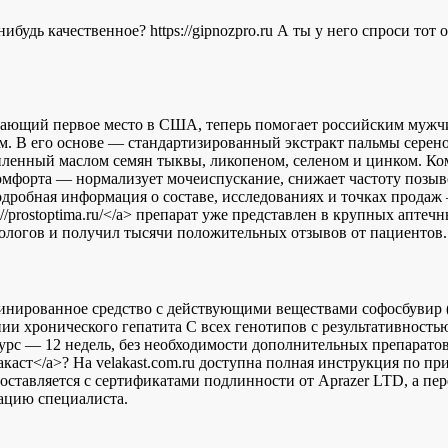
ибудь качественное? https://gipnozpro.ru А ты у него спроси тот о
ающий первое место в США, теперь помогает российским мужчи
м. В его основе — стандартизированный экстракт пальмы серен
иленный маслом семян тыквы, ликопеном, селеном и цинком. К
омфорта — нормализует мочеиспускание, снижает частоту позыв
робная информация о составе, исследованиях и точках продаж
tps://prostoptima.ru/</a> препарат уже представлен в крупных апте
ологов и получил тысячи положительных отзывов от пациентов.
нированное средство с действующими веществами софосбувир (4
пии хронического гепатита С всех генотипов с результативност
 курс — 12 недель, без необходимости дополнительных препарато
велакаст</a>? На velakast.com.ru доступна полная инструкция по 
оставляется с сертификатами подлинности от Aprazer LTD, а пе
ацию специалиста.