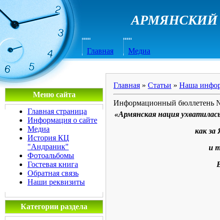
АРМЯНСКИЙ 
Главная
Медиа
Главная
»
Статьи
»
Наша инфо
Меню сайта
Информационный бюллетень 
Главная страница
«Армянская нация ухватилас
Информация о сайте
Медиа
как з
История КЦ
"Андраник"
и т
Фотоальбомы
Гостевая книга
Обратная связь
Наши реквизиты
Категории раздела