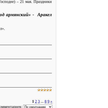
Господне) – 21 мая. Праздники
од армянский» - Аракел
л».
1
2
3
...
8
9
»
омментариев: