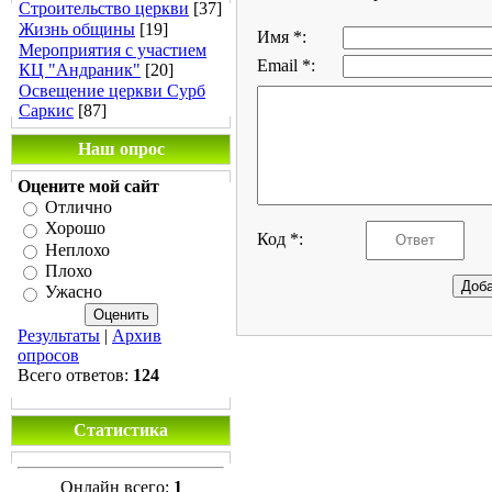
Строительство церкви
[37]
Жизнь общины
[19]
Имя *:
Мероприятия с участием
Email *:
КЦ "Андраник"
[20]
Освещение церкви Сурб
Саркис
[87]
Наш опрос
Оцените мой сайт
Отлично
Хорошо
Код *:
Неплохо
Плохо
Ужасно
Результаты
|
Архив
опросов
Всего ответов:
124
Статистика
Онлайн всего:
1