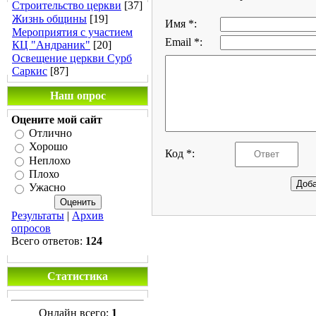
Строительство церкви
[37]
Жизнь общины
[19]
Имя *:
Мероприятия с участием
Email *:
КЦ "Андраник"
[20]
Освещение церкви Сурб
Саркис
[87]
Наш опрос
Оцените мой сайт
Отлично
Хорошо
Код *:
Неплохо
Плохо
Ужасно
Результаты
|
Архив
опросов
Всего ответов:
124
Статистика
Онлайн всего:
1