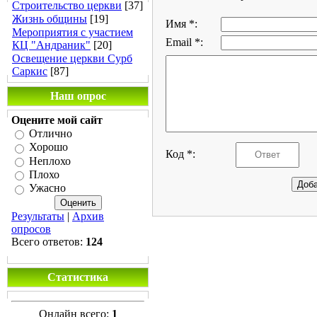
Строительство церкви
[37]
Жизнь общины
[19]
Имя *:
Мероприятия с участием
Email *:
КЦ "Андраник"
[20]
Освещение церкви Сурб
Саркис
[87]
Наш опрос
Оцените мой сайт
Отлично
Хорошо
Код *:
Неплохо
Плохо
Ужасно
Результаты
|
Архив
опросов
Всего ответов:
124
Статистика
Онлайн всего:
1