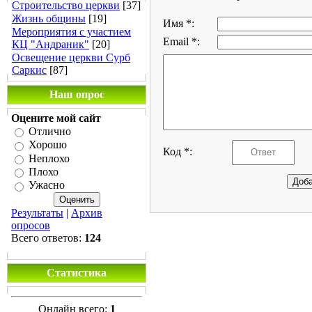
Строительство церкви
[37]
Жизнь общины
[19]
Имя *:
Мероприятия с участием
Email *:
КЦ "Андраник"
[20]
Освещение церкви Сурб
Саркис
[87]
Наш опрос
Оцените мой сайт
Отлично
Хорошо
Код *:
Неплохо
Плохо
Ужасно
Результаты
|
Архив
опросов
Всего ответов:
124
Статистика
Онлайн всего:
1